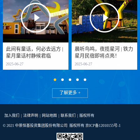
此间有童话，何必去远方 |
晨听鸟鸣，夜揽星河 | 铁力
星月童话村静候君临
星月民宿即将点亮！
2025-06-27
2025-06-27
了解更多 +
加入我们
|
法律声明
|
网站地图
|
联系我们
|
版权所有
© 2021 中景恒基投资集团股份有限公司 版权所有
京ICP备12010155号-1