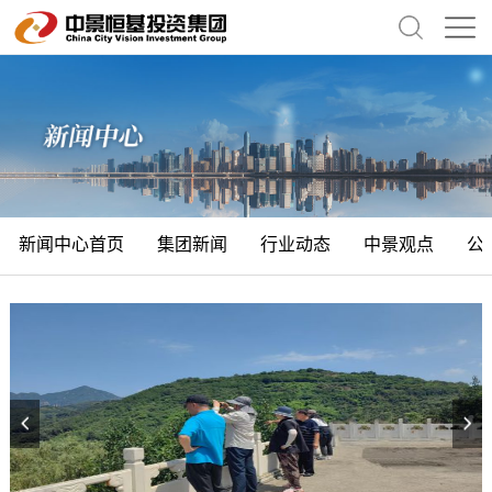
新闻中心首页
集团新闻
行业动态
中景观点
公